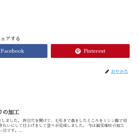
シェアする
Facebook
Pinterest
おやかた
りの加工
をしました。 昨日穴を開けて、毛引きで墨をしたところをミシン鋸で切
きれいにして仕上げをして登りが完成しました。 今は擬宝珠柱の加工
日です。...