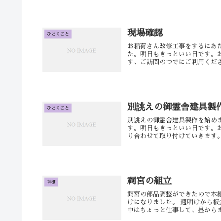
現場確認
ひとりごと
お稲荷さん改修工事をするにあ
た。明日もきっといい日です。
す、ご訪問のつでにご利用くださ
別誂えの御霊舎建具製
ひとりごと
別誂えの御霊舎建具製作を始め
す。明日もきっといい日です。
り合わせて取り付けていきます。
祠宮の組立
神棚
祠宮の部品調整ができたので本
けになりました。 週明けから板
中はちょっと仕事して、昼からまた