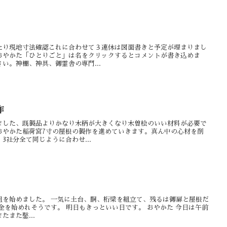
たり現地寸法確認これに合わせて３連休は図面書きと予定が埋まりまし
おやかた「ひとりごと」は名をクリックするとコメントが書き込めま
い。神棚、神具、御霊舎の専門...
作
ました、既製品よりかなり木柄が大きくなり木曽桧のいい材料が必要で
おやかた稲荷宮7寸の屋根の製作を進めていきます。真ん中の心材を削
3社分全て同じように合わせ...
組を始めました。 一気に土台、胴、桁梁を組立て、残るは御扉と屋根だ
金を始めれそうです。 明日もきっといい日です。 おやかた 今日は午前
また鑿...