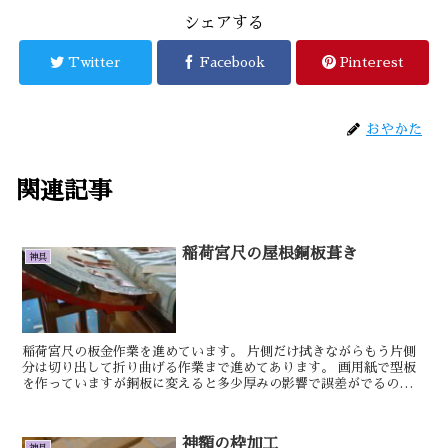
シェアする
Twitter
Facebook
Pinterest
おやかた
関連記事
稲荷宮尺の屋根銅板葺き
神具
稲荷宮尺の板金作業を進めています。 片側だけ拭きながらもう片側
分は切り出して折り曲げる作業まで進めてあります。 画用紙で型板
を作っていますが銅板に変えると多少厚みの影響で誤差がでるので
微調整しながら取り付けていきます。 明日も...
神額の枠加工
神具