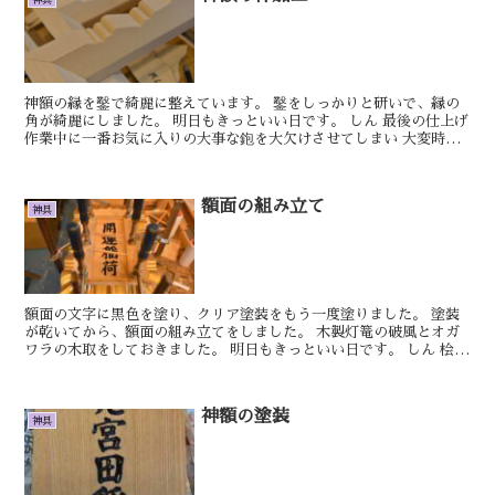
神額の縁を鑿で綺麗に整えています。 鑿をしっかりと研いで、縁の
角が綺麗にしました。 明日もきっといい日です。 しん 最後の仕上げ
作業中に一番お気に入りの大事な鉋を大欠けさせてしまい 大変時間
の掛かる研ぎ作業をしておりました。 別...
額面の組み立て
神具
額面の文字に黒色を塗り、クリア塗装をもう一度塗りました。 塗装
が乾いてから、額面の組み立てをしました。 木製灯篭の破風とオガ
ワラの木取をしておきました。 明日もきっといい日です。 しん 桧台
の制作を進めていきます。 天板の方...
神額の塗装
神具