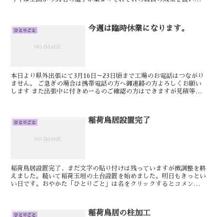
す。 明日もきっといい日です。 けん
今週は臨時休業になります。
ひとりごと
本日より県外出張にて3月16日～23日頃まで工場のお電話はつながり
ません。 ご急ぎの場合は携帯電話の方へ御連絡の方よろしくお願い
します また出張中に付きめーるのご確認の方はできますが見積等の
ご返信は難しいです。 長い距離の運転になるの...
稲荷鳥居設置完了
ひとりごと
稲荷鳥居設置完了、まだ文字の貼り付けは残っていますが微調整を終
えました。続いて稲荷玉垣の土台設置を始めました。明日もきっとい
い日です。おやかた「ひとりごと」は名をクリックするとコメントが
書き込めます、ご訪問のつでにご利用ください。神棚、神具...
稲荷鳥居の柱加工
ひとりごと