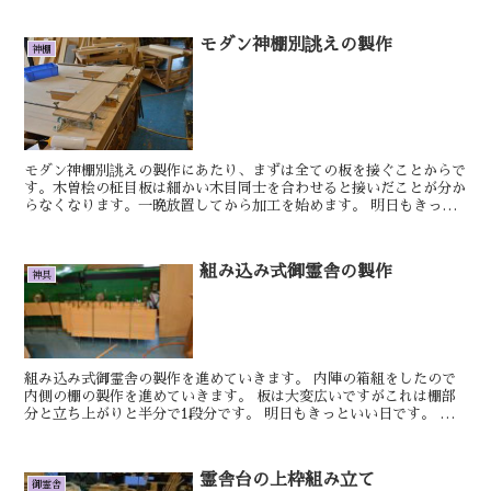
モダン神棚別誂えの製作
神棚
モダン神棚別誂えの製作にあたり、まずは全ての板を接ぐことからで
す。木曽桧の柾目板は細かい木目同士を合わせると接いだことが分か
らなくなります。一晩放置してから加工を始めます。 明日もきっと
いい日です。 おやかた ...
組み込み式御霊舎の製作
神具
組み込み式御霊舎の製作を進めていきます。 内陣の箱組をしたので
内側の棚の製作を進めていきます。 板は大変広いですがこれは棚部
分と立ち上がりと半分で1段分です。 明日もきっといい日です。 け
ん 桧台の製作が終わったので、次は胡床...
霊舎台の上枠組み立て
御霊舎