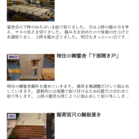
霊舎台の下枠のねちがいを鉋で取りました。 次は上枠の組み方を考
え、サネの長さを切りました。 組み方を決めたので床板の仕上げと
糸面取りをし、上枠を組み立てました。 明日もきっといい日です。
しん ６尺型御霊舎別誂えの製作を進めて...
特注の御霊舎「下部開き戸」
御霊舎
特注の御霊舎製作を進めていきます。 建具を微調整だけして仮止め
していきます。 最終的には現場で取り付けるため位置だけ合わせて
取り外します。 上部の建具も同じように仮止めして取り外ししま
す。 明日もきっといい日です けん ...
稲荷宮尺の銅板葺き
神具