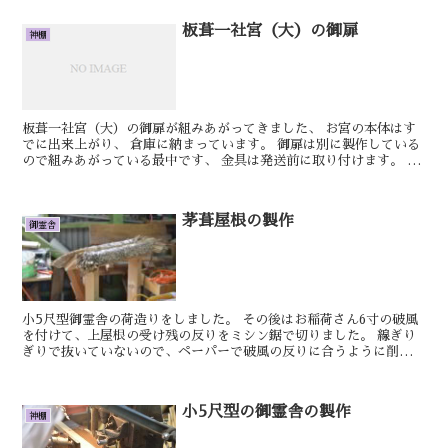
板葺一社宮（大）の御扉
神棚
板葺一社宮（大）の御扉が組みあがってきました、 お宮の本体はす
でに出来上がり、 倉庫に納まっています。 御扉は別に製作している
ので組みあがっている最中です、 金具は発送前に取り付けます。 板
葺一社宮（大）は高欄がないので これで完成です。...
茅葺屋根の製作
御霊舎
小5尺型御霊舎の荷造りをしました。 その後はお稲荷さん6寸の破風
を付けて、上屋根の受け残の反りをミシン鋸で切りました。 線ぎり
ぎりで抜いていないので、ペーパーで破風の反りに合うように削りま
した。 明日もきっといい日です。 しん ...
小5尺型の御霊舎の製作
神棚