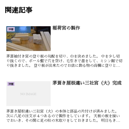
関連記事
稲荷宮の製作
神棚
茅葺袖付き宮の登り板の勾配を切り、巾を決めました。 中を少し切
り抜くので、ボール盤で穴を空け、毛引きで墨をして、ミシン鋸で切
り抜きました。 登り板が出来たのでお店に飾る物の高欄に登りと下
の擬宝珠柱を取り付けました。 明日もきっとい...
茅葺き屋根違い三社宮（大）完成
神棚
茅葺き屋根違い三社宮（大）の本体と部品の片付けが済みました。
次に八足の注文が４つあるので製作をしています。 天板の板を接い
でおいき、その間に足の柱の木取りをしておきました。 明日もきっ
といい日です。 しん...