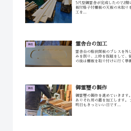
5尺型御霊舎が完成したので2階
板付格子付棚板の天板の木取りを
工を...
霊舎台の加工
神具
霊舎台の格狭間板のプレスを外
みを削り、上枠を仮組をして、
の後は棚板を取り付けに行く準備を
御霊璽の製作
神具
御霊璽の製作を進めていきます
ありそれ用の蓋を加工します。
明日もきっといい日です...