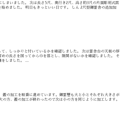
にしまいました。 次は長さ5尺、奥行き2尺、高さ約3尺の片面彫刻式雲
始めました。 明日もきっといい日です。 しん 2尺型御霊舎の追加加
して、しっかりと付いているかを確認しました。 次は霊舎台の天板の厚
留めの長さを図ってから巾を落とし、隙間がないかを確認しました。 そ
しました。 ...
。 蓋の加工を順番に進めています。御霊璽も大と小とそれぞれ大きさが
 大の方、蓋の加工が終わったので次は小の方を同じように加工します。