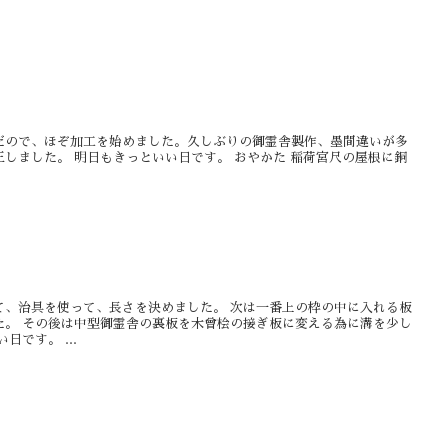
だので、ほぞ加工を始めました。久しぶりの御霊舎製作、墨間違いが多
しました。 明日もきっといい日です。 おやかた 稲荷宮尺の屋根に銅
て、治具を使って、長さを決めました。 次は一番上の枠の中に入れる板
た。 その後は中型御霊舎の裏板を木曾桧の接ぎ板に変える為に溝を少し
です。 ...