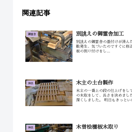
関連記事
別誂えの御霊舎加工
御霊舎
別誂えの御霊舎の墨付けが済ん
数発生、気づいたのですぐに修正
板の割り付けをし...
木主の土台製作
神具
木主の一番上の段の仕上げをし
の木取をして、長さを決めまし
深くしました。 明日もきっといい日
木曽桧棚板木取り
神具