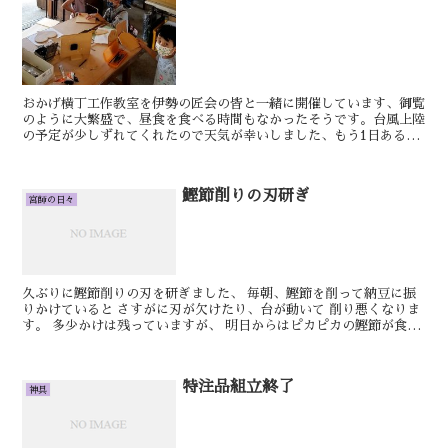
おかげ横丁工作教室を伊勢の匠会の皆と一緒に開催しています、御覧
のように大繁盛で、昼食を食べる時間もなかったそうです。台風上陸
の予定が少しずれてくれたので天気が幸いしました、もう1日あるの
でお時間がある方は体験してみてください、写真のようなオ...
鰹節削りの刃研ぎ
宮師の日々
久ぶりに鰹節削りの刃を研ぎました、 毎朝、鰹節を削って納豆に振
りかけていると さすがに刃が欠けたり、台が動いて 削り悪くなりま
す。 多少かけは残っていますが、 明日からはピカピカの鰹節が食べ
れます。 明日もきっといい日です。
特注品組立終了
神具