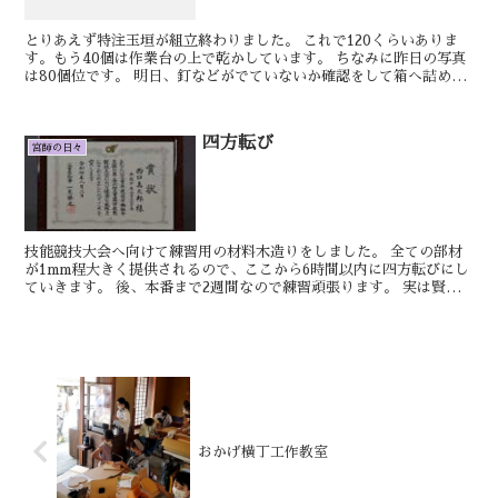
とりあえず特注玉垣が組立終わりました。 これで120くらいありま
す。もう40個は作業台の上で乾かしています。 ちなみに昨日の写真
は80個位です。 明日、釘などがでていないか確認をして箱へ詰めて
いきます。 ちなみに自分は製材にはい...
四方転び
宮師の日々
技能競技大会へ向けて練習用の材料木造りをしました。 全ての部材
が1mm程大きく提供されるので、ここから6時間以内に四方転びにし
ていきます。 後、本番まで2週間なので練習頑張ります。 実は賢太
郎もしっかりと表彰されております。（お...
おかげ横丁工作教室